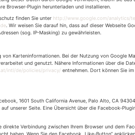
re Browser-Plugin herunterladen und installieren.
chutz finden Sie unter
http://www.google.com/analytics/t
=de
. Wir weisen Sie darauf hin, dass auf dieser Webseite G
dressen (sog. IP-Masking) zu gewährleisten.
g von Karteninformationen. Bei der Nutzung von Google M
erarbeitet und genutzt. Nähere Informationen über die Da
t/intl/de/policies/privacy/
entnehmen. Dort können Sie im 
cebook, 1601 South California Avenue, Palo Alto, CA 94304
uf unserer Seite. Eine Übersicht über die Facebook-Plugins
ne direkte Verbindung zwischen Ihrem Browser und dem Fac
esucht haben. Wenn Sie den Facebook „Like-Button“ anklick