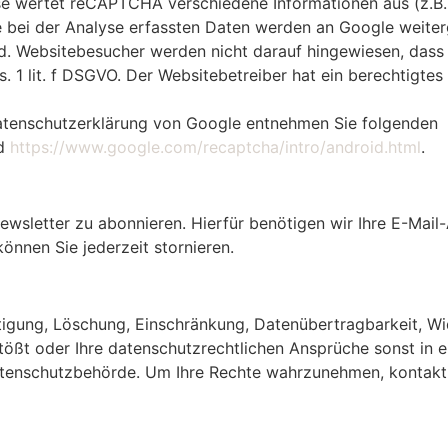
yse wertet reCAPTCHA verschiedene Informationen aus (z.B.
bei der Analyse erfassten Daten werden an Google weiterg
. Websitebesucher werden nicht darauf hingewiesen, dass e
. 1 lit. f DSGVO. Der Websitebetreiber hat ein berechtigte
tenschutzerklärung von Google entnehmen Sie folgenden
d
https://www.google.com/recaptcha/intro/android.html
.
ewsletter zu abonnieren. Hierfür benötigen wir Ihre E-Mail
önnen Sie jederzeit stornieren.
htigung, Löschung, Einschränkung, Datenübertragbarkeit, W
ößt oder Ihre datenschutzrechtlichen Ansprüche sonst in ei
Datenschutzbehörde. Um Ihre Rechte wahrzunehmen, kontakti