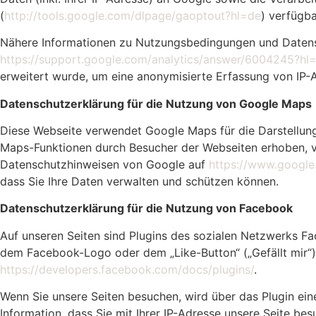
(
http://tools.google.com/dlpage/gaoptout?hl=de
) verfügba
Nähere Informationen zu Nutzungsbedingungen und Datens
https://support.google.com/analytics/answer/6004245?hl
erweitert wurde, um eine anonymisierte Erfassung von IP-A
Datenschutzerklärung für die Nutzung von Google Maps
Diese Webseite verwendet Google Maps für die Darstellun
Maps-Funktionen durch Besucher der Webseiten erhoben, v
Datenschutzhinweisen von Google auf
https://www.google.a
dass Sie Ihre Daten verwalten und schützen können.
Datenschutzerklärung für die Nutzung von Facebook
Auf unseren Seiten sind Plugins des sozialen Netzwerks Fa
dem Facebook-Logo oder dem „Like-Button“ („Gefällt mir“) a
https://developers.facebook.com/docs/plugins/
.
Wenn Sie unsere Seiten besuchen, wird über das Plugin ei
Information, dass Sie mit Ihrer IP-Adresse unsere Seite b